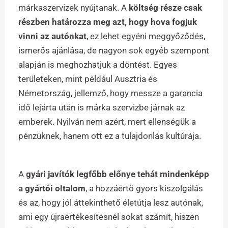
márkaszervizek nyújtanak. A
költség része csak
részben határozza meg azt, hogy hova fogjuk
vinni az autónkat
, ez lehet egyéni meggyőződés,
ismerős ajánlása, de nagyon sok egyéb szempont
alapján is meghozhatjuk a döntést. Egyes
területeken, mint például Ausztria és
Németország, jellemző, hogy messze a garancia
idő lejárta után is márka szervizbe járnak az
emberek. Nyilván nem azért, mert ellenségük a
pénzüknek, hanem ott ez a tulajdonlás kultúrája.
A
gyári javítók legfőbb előnye tehát mindenképp
a gyártói oltalom
, a hozzáértő gyors kiszolgálás
és az, hogy jól áttekinthető életútja lesz autónak,
ami egy újraértékesítésnél sokat számít, hiszen