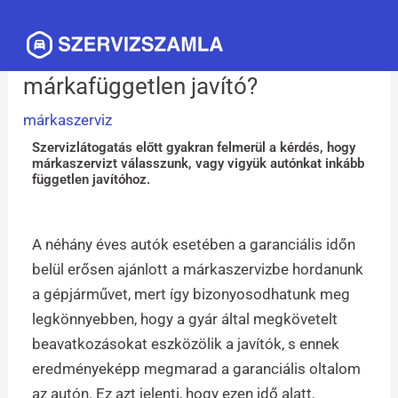
Skip
Mai
to
Márkaszerviz vagy
Men
content
márkafüggetlen javító?
márkaszerviz
Szervizlátogatás előtt gyakran felmerül a kérdés, hogy
márkaszervizt válasszunk, vagy vigyük autónkat inkább
független javítóhoz.
A néhány éves autók esetében a garanciális időn
belül erősen ajánlott a márkaszervizbe hordanunk
a gépjárművet, mert így bizonyosodhatunk meg
legkönnyebben, hogy a gyár által megkövetelt
beavatkozásokat eszközölik a javítók, s ennek
eredményeképp megmarad a garanciális oltalom
az autón. Ez azt jelenti, hogy ezen idő alatt,