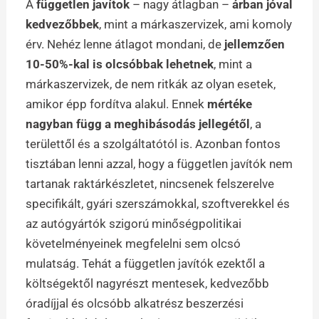
A
független javítok
– nagy átlagban –
árban jóval
kedvezőbbek
, mint a márkaszervizek, ami komoly
érv. Nehéz lenne átlagot mondani, de
jellemzően
10-50%-kal is olcsóbbak lehetnek
, mint a
márkaszervizek, de nem ritkák az olyan esetek,
amikor épp fordítva alakul. Ennek
mértéke
nagyban függ a meghibásodás jellegétől
, a
területtől és a szolgáltatótól is. Azonban fontos
tisztában lenni azzal, hogy a független javítók nem
tartanak raktárkészletet, nincsenek felszerelve
specifikált, gyári szerszámokkal, szoftverekkel és
az autógyártók szigorú minőségpolitikai
követelményeinek megfelelni sem olcsó
mulatság. Tehát a független javítók ezektől a
költségektől nagyrészt mentesek, kedvezőbb
óradíjjal és olcsóbb alkatrész beszerzési