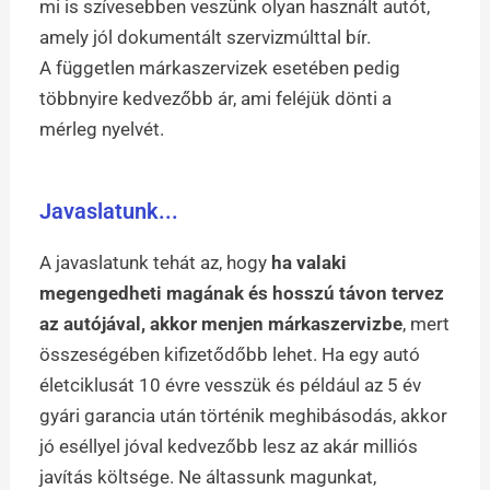
mi is szívesebben veszünk olyan használt autót,
amely jól dokumentált szervizmúlttal bír.
A független márkaszervizek esetében pedig
többnyire kedvezőbb ár, ami feléjük dönti a
mérleg nyelvét.
Javaslatunk...
A javaslatunk tehát az, hogy
ha valaki
megengedheti magának és hosszú távon tervez
az autójával, akkor menjen márkaszervizbe
, mert
összeségében kifizetődőbb lehet. Ha egy autó
életciklusát 10 évre vesszük és például az 5 év
gyári garancia után történik meghibásodás, akkor
jó eséllyel jóval kedvezőbb lesz az akár milliós
javítás költsége. Ne áltassunk magunkat,